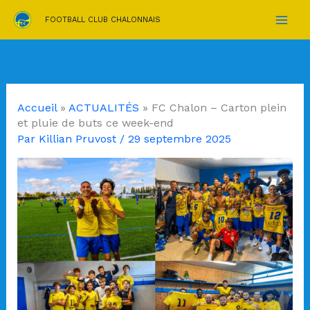
Aller
FOOTBALL CLUB CHALONNAIS
au
contenu
Accueil
»
ACTUALITÉS
»
FC Chalon – Carton plein
et pluie de buts ce week-end
Par
Killian Pruvost
/
29 septembre 2025