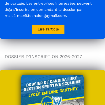
de partage. Les entreprises intéressées peuvent
déjà s’inscrire en demandant le dossier par
mail à manif.fcchalon@gmail.com.
Lire l’article
DOSSIER D’INSCRIPTION 2026-2027