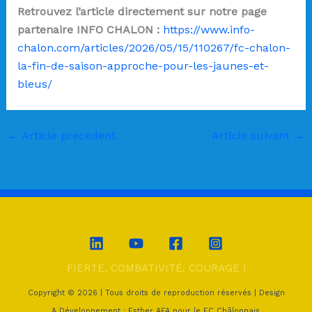
Retrouvez l’article directement sur notre page
partenaire INFO CHALON :
https://www.info-
chalon.com/articles/2026/05/15/110267/fc-chalon-
la-fin-de-saison-approche-pour-les-jaunes-et-
bleus/
←
Article précédent
Article suivant
→
FIERTÉ, COMBATIVITÉ, COURAGE !
Copyright © 2026 | Tous droits de reproduction réservés | Design
& Développement : Esther AFA pour le FC Châlonnais