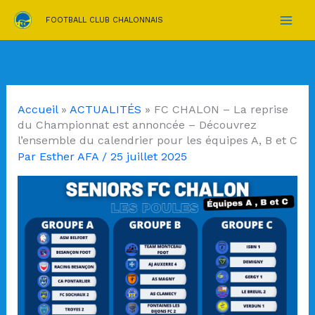
Aller
FOOTBALL CLUB CHALONNAIS
au
contenu
Accueil
»
ACTUALITÉS
»
FC CHALON – La reprise
du Championnat est annoncée – Découvrez
l’ensemble du calendrier pour les équipes A, B et C
Par
Esther AFA
/
25 juillet 2025