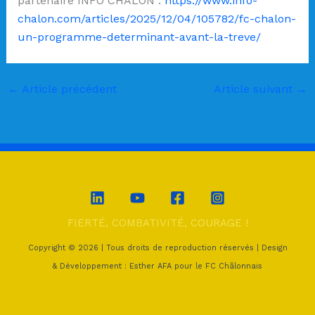
partenaire INFO CHALON :
https://www.info-
chalon.com/articles/2025/12/04/105782/fc-chalon-
un-programme-determinant-avant-la-treve/
←
Article précédent
Article suivant
→
FIERTÉ, COMBATIVITÉ, COURAGE !
Copyright © 2026 | Tous droits de reproduction réservés | Design
& Développement : Esther AFA pour le FC Châlonnais