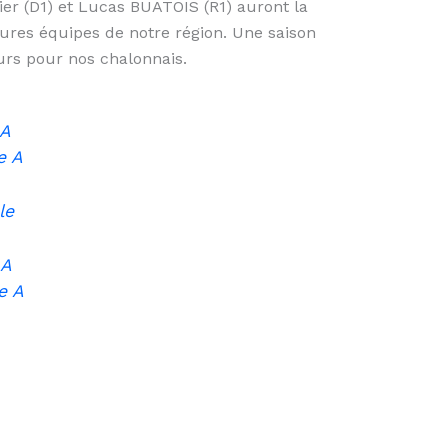
er (D1) et Lucas BUATOIS (R1) auront la
eures équipes de notre région. Une saison
urs pour nos chalonnais.
 A
e A
le
 A
e A