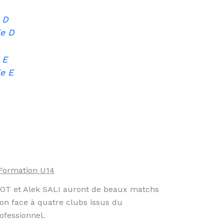
 D
le D
 E
e E
Formation U14
GOT et Alek SALI auront de beaux matchs
n face à quatre clubs issus du
ofessionnel.