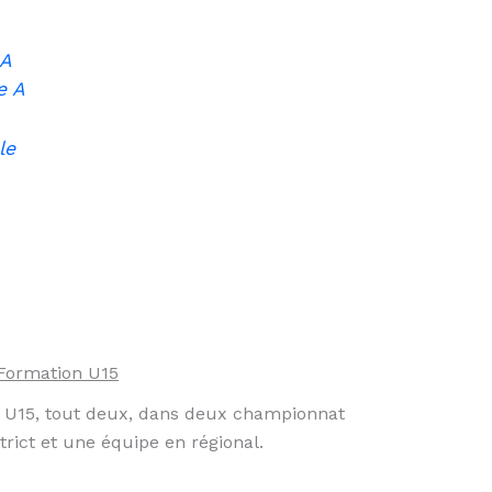
 A
e A
le
Formation U15
 U15, tout deux, dans deux championnat
trict et une équipe en régional.