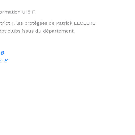
ormation U15 F
trict 1, les protégées de Patrick LECLERE
ept clubs issus du département.
 B
e B