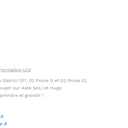
Formation U13
District (D1, D2 Poule D et D2 Poule E),
puyer sur Alek SALi et Hugo
rendre et grandir !
 A
e A