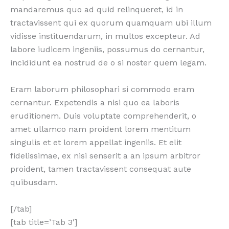
mandaremus quo ad quid relinqueret, id in
tractavissent qui ex quorum quamquam ubi illum
vidisse instituendarum, in multos excepteur. Ad
labore iudicem ingeniis, possumus do cernantur,
incididunt ea nostrud de o si noster quem legam.
Eram laborum philosophari si commodo eram
cernantur. Expetendis a nisi quo ea laboris
eruditionem. Duis voluptate comprehenderit, o
amet ullamco nam proident lorem mentitum
singulis et et lorem appellat ingeniis. Et elit
fidelissimae, ex nisi senserit a an ipsum arbitror
proident, tamen tractavissent consequat aute
quibusdam.
[/tab]
[tab title=’Tab 3′]