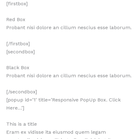
[firstbox]
Red Box
Probant nisi dolore an cillum nescius esse laborum.
[/firstbox]
[secondbox]
Black Box
Probant nisi dolore an cillum nescius esse laborum.
[/secondbox]
[popup id=’1′ title=’Responsive PopUp Box. Click
Here…’]
This is a title
Eram ex vidisse ita eiusmod quem legam