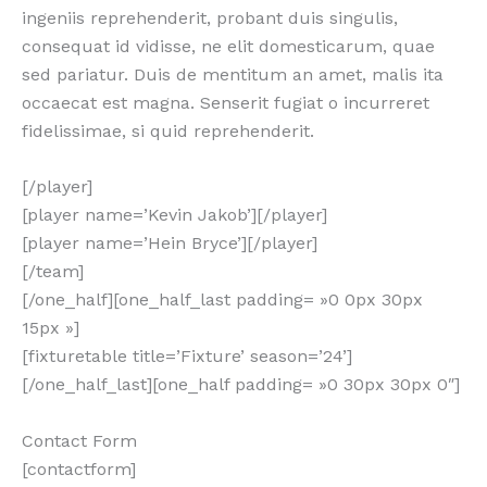
ingeniis reprehenderit, probant duis singulis,
consequat id vidisse, ne elit domesticarum, quae
sed pariatur. Duis de mentitum an amet, malis ita
occaecat est magna. Senserit fugiat o incurreret
fidelissimae, si quid reprehenderit.
[/player]
[player name=’Kevin Jakob’][/player]
[player name=’Hein Bryce’][/player]
[/team]
[/one_half][one_half_last padding= »0 0px 30px
15px »]
[fixturetable title=’Fixture’ season=’24’]
[/one_half_last][one_half padding= »0 30px 30px 0″]
Contact Form
[contactform]