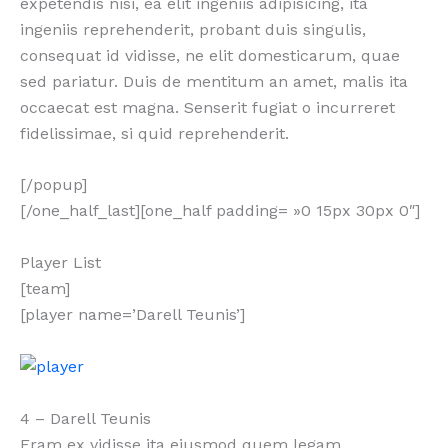
expetendis nisi, ea elit ingeniis adipisicing, ita
ingeniis reprehenderit, probant duis singulis,
consequat id vidisse, ne elit domesticarum, quae
sed pariatur. Duis de mentitum an amet, malis ita
occaecat est magna. Senserit fugiat o incurreret
fidelissimae, si quid reprehenderit.
[/popup]
[/one_half_last][one_half padding= »0 15px 30px 0″]
Player List
[team]
[player name=’Darell Teunis’]
4 – Darell Teunis
Eram ex vidisse ita eiusmod quem legam