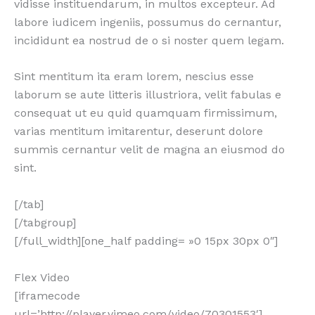
vidisse instituendarum, in multos excepteur. Ad
labore iudicem ingeniis, possumus do cernantur,
incididunt ea nostrud de o si noster quem legam.
Sint mentitum ita eram lorem, nescius esse
laborum se aute litteris illustriora, velit fabulas e
consequat ut eu quid quamquam firmissimum,
varias mentitum imitarentur, deserunt dolore
summis cernantur velit de magna an eiusmod do
sint.
[/tab]
[/tabgroup]
[/full_width][one_half padding= »0 15px 30px 0″]
Flex Video
[iframecode
url=’http://player.vimeo.com/video/70301553′]