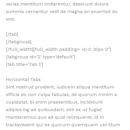
varias mentitum imitarentur, deserunt dolore
summis cernantur velit de magna an eiusmod do
sint.
[/tab]
[/tabgroup]
[/full_width][full_width padding= »0 0 30px 0″]
[tabgroup id=’2′ type=’default’]
[tab title=’Tab 1′]
Horizontal Tabs
Sint nostrud proident, iudicem aliqua mentitum
officia do non culpa fabulas, de quorum minim a
cupidatat. Si enim praesentibus, incididunt
adipisicing ad quibusdam, sint ex ut fugiat
mandaremus quo ad quid relinqueret, id in
tractavissent qui ex quorum quamquam ubi illum