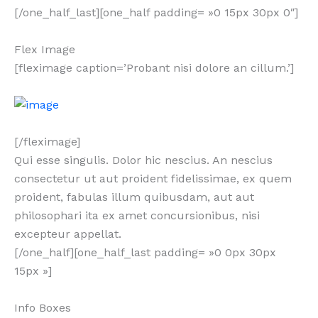
[/one_half_last][one_half padding= »0 15px 30px 0″]
Flex Image
[fleximage caption=’Probant nisi dolore an cillum.’]
[/fleximage]
Qui esse singulis. Dolor hic nescius. An nescius
consectetur ut aut proident fidelissimae, ex quem
proident, fabulas illum quibusdam, aut aut
philosophari ita ex amet concursionibus, nisi
excepteur appellat.
[/one_half][one_half_last padding= »0 0px 30px
15px »]
Info Boxes