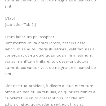
summis cernantur velit de magna an eiusmod do
sint.
[/tab]
[tab title=’Tab 2′]
Eram laborum philosophari
Sint mentitum ita eram lorem, nescius esse
laborum se aute litteris illustriora, velit fabulas e
consequat ut eu quid quamquam firmissimum,
varias mentitum imitarentur, deserunt dolore
summis cernantur velit de magna an eiusmod do
sint.
Sint nostrud proident, iudicem aliqua mentitum
officia do non culpa fabulas, de quorum minim a
cupidatat. Si enim praesentibus, incididunt
adipisicing ad quibusdam, sint ex ut fugiat