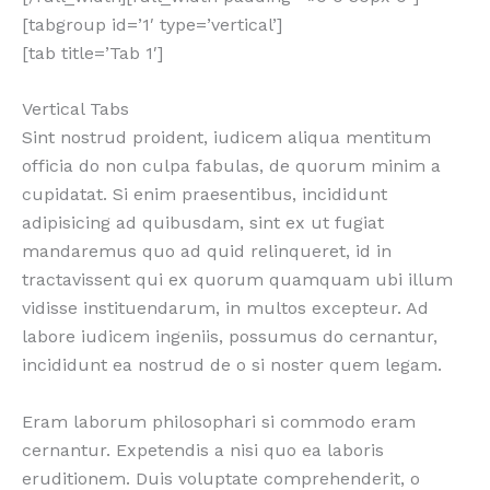
[tabgroup id=’1′ type=’vertical’]
[tab title=’Tab 1′]
Vertical Tabs
Sint nostrud proident, iudicem aliqua mentitum
officia do non culpa fabulas, de quorum minim a
cupidatat. Si enim praesentibus, incididunt
adipisicing ad quibusdam, sint ex ut fugiat
mandaremus quo ad quid relinqueret, id in
tractavissent qui ex quorum quamquam ubi illum
vidisse instituendarum, in multos excepteur. Ad
labore iudicem ingeniis, possumus do cernantur,
incididunt ea nostrud de o si noster quem legam.
Eram laborum philosophari si commodo eram
cernantur. Expetendis a nisi quo ea laboris
eruditionem. Duis voluptate comprehenderit, o