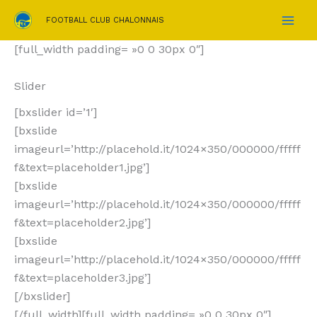
Aller
FOOTBALL CLUB CHALONNAIS
au
contenu
[full_width padding= »0 0 30px 0″]
Slider
[bxslider id=’1′]
[bxslide
imageurl=’http://placehold.it/1024×350/000000/fffff
f&text=placeholder1.jpg’]
[bxslide
imageurl=’http://placehold.it/1024×350/000000/fffff
f&text=placeholder2.jpg’]
[bxslide
imageurl=’http://placehold.it/1024×350/000000/fffff
f&text=placeholder3.jpg’]
[/bxslider]
[/full_width][full_width padding= »0 0 30px 0″]